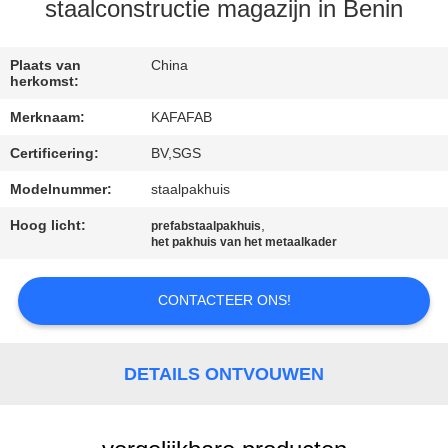
ONS
staalconstructie magazijn in Benin
FABRIEKSTOUR
Plaats van
China
herkomst:
Merknaam:
KAFAFAB
KWALITEITSCONTROLE
Certificering:
BV,SGS
NEEM
Modelnummer:
staalpakhuis
CONTACT
Hoog licht:
,
prefabstaalpakhuis
het pakhuis van het metaalkader
MET
ONS
CONTACTEER ONS!
OP
DETAILS ONTVOUWEN
NIEUWS