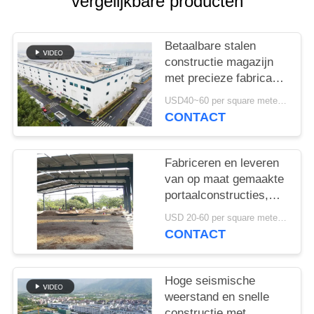
vergelijkbare producten
GEVALLEN
SITEMAP
Betaalbare stalen
constructie magazijn
met precieze fabricage
PRIVACYBELEID
en one-stop
USD40~60 per square meter MOQ:1000 sqm
leveringsoplossing
CONTACT
Fabriceren en leveren
van op maat gemaakte
portaalconstructies,
staalconstructie
USD 20-60 per square meter MOQ:1000 Vierkante Meter
magazijn in Benin
CONTACT
Hoge seismische
weerstand en snelle
constructie met