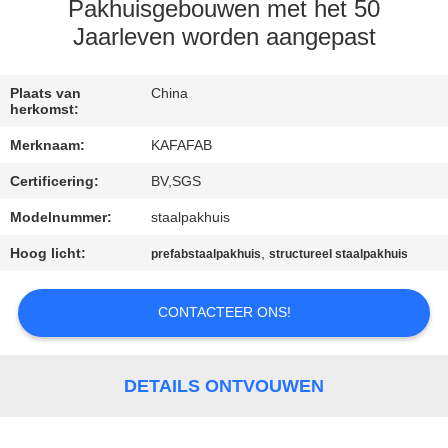
ONS
Pakhuisgebouwen met het 50
Jaarleven worden aangepast
FABRIEKSTOUR
Plaats van
China
herkomst:
KWALITEITSCONTROLE
Merknaam:
KAFAFAB
Certificering:
BV,SGS
NEEM
Modelnummer:
staalpakhuis
CONTACT
Hoog licht:
,
MET
prefabstaalpakhuis
structureel staalpakhuis
ONS
CONTACTEER ONS!
OP
NIEUWS
DETAILS ONTVOUWEN