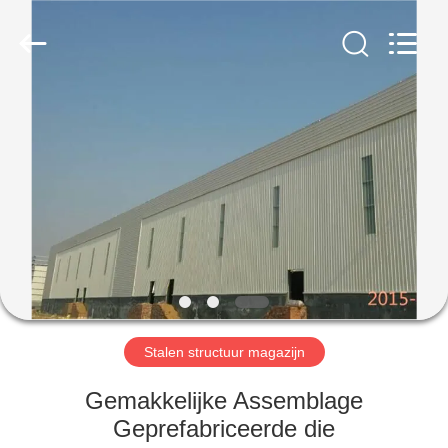
2026
Qingdao
KaFa
Fabrication
Co.,
Ltd..
All
Rights
HUIS
Reserved.
PRODUCTEN
VIDEO'S
VR
-
SHOW
Stalen structuur magazijn
Gemakkelijke Assemblage
OVER
Geprefabriceerde die