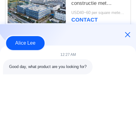
constructie met
duurzame stalen
USD40~60 per square meter MOQ:1000 vierkante meter
constructie magazijn
CONTACT
voor uw
opslagbehoeften
Alice Lee
populaire categorieën
Alle
12:27 AM
de bouw van de
De Workshop van de
Good day, what product are you looking for?
staalstructuur
staalstructuur
stalen structuur
Architecturaal
magazijn
Structureel Staal
stalen fabricage
structureel
diensten
staalstralen