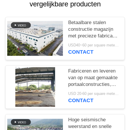
GEVALLEN
vergelijkbare producten
SITEMAP
Betaalbare stalen
constructie magazijn
met precieze fabricage
PRIVACYBELEID
en one-stop
USD40~60 per square meter MOQ:1000 sqm
leveringsoplossing
CONTACT
Fabriceren en leveren
van op maat gemaakte
portaalconstructies,
staalconstructie
USD 20-60 per square meter MOQ:1000 Vierkante Meter
magazijn in Benin
CONTACT
Hoge seismische
weerstand en snelle